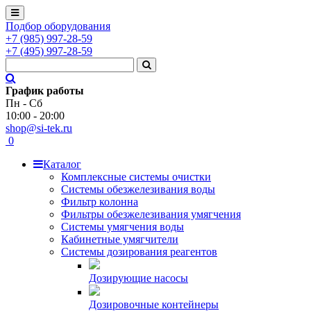
Подбор оборудования
+7
(985)
997-28-59
+7
(495)
997-28-59
График работы
Пн - Сб
10:00 - 20:00
shop@si-tek.ru
0
Каталог
Комплексные системы очистки
Системы обезжелезивания воды
Фильтр колонна
Фильтры обезжелезивания умягчения
Системы умягчения воды
Кабинетные умягчители
Системы дозирования реагентов
Дозирующие насосы
Дозировочные контейнеры