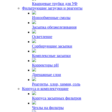
Кварцевые трубки для УФ
Фильтрующие загрузки и реагенты
Ионообменные смолы
Засыпка обезжелезивания
Осветление
Сорбирующие засыпки
Комплексные засыпки
Корректоры pH
Дренажные слои
Реагенты, хлор, химия, соль
Корпуса и комплектующие
Корпуса засыпных фильтров
Чехлы на фильтры