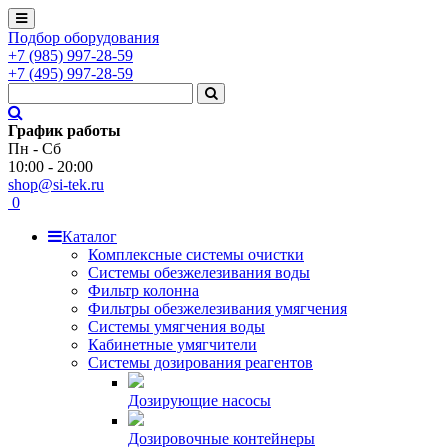
Подбор оборудования
+7
(985)
997-28-59
+7
(495)
997-28-59
График работы
Пн - Сб
10:00 - 20:00
shop@si-tek.ru
0
Каталог
Комплексные системы очистки
Системы обезжелезивания воды
Фильтр колонна
Фильтры обезжелезивания умягчения
Системы умягчения воды
Кабинетные умягчители
Системы дозирования реагентов
Дозирующие насосы
Дозировочные контейнеры