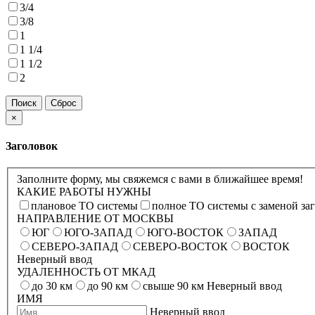
3/4
3/8
1
1 1/4
1 1/2
2
×
Заголовок
Заполните форму, мы свяжемся с вами в ближайшее время!
КАКИЕ РАБОТЫ НУЖНЫ
плановое ТО системы
полное ТО системы с заменой за
НАПРАВЛЕНИЕ ОТ МОСКВЫ
ЮГ
ЮГО-ЗАПАД
ЮГО-ВОСТОК
ЗАПАД
СЕВЕРО-ЗАПАД
СЕВЕРО-ВОСТОК
ВОСТОК
Неверный ввод
УДАЛЕННОСТЬ ОТ МКАД
до 30 км
до 90 км
свыше 90 км
Неверный ввод
ИМЯ
Неверный ввод